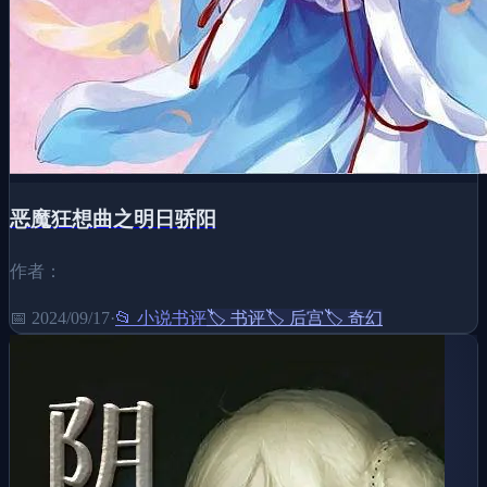
恶魔狂想曲之明日骄阳
作者：
📅
2024/09/17
·
📂
小说书评
🏷️
书评
🏷️
后宫
🏷️
奇幻