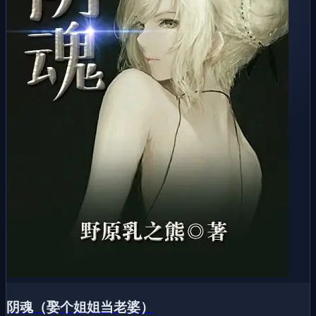
阴魂（娶个姐姐当老婆）