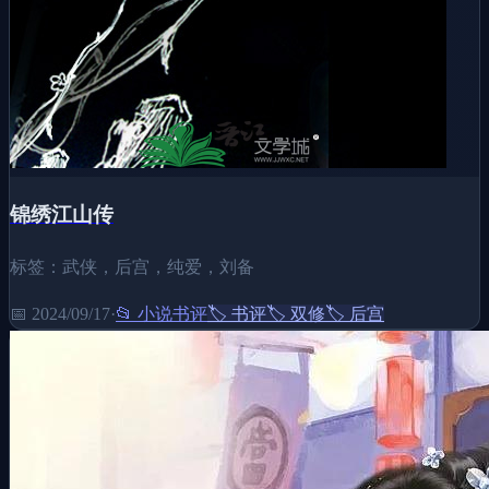
锦绣江山传
标签：武侠，后宫，纯爱，刘备
📅
2024/09/17
·
📂
小说书评
🏷️
书评
🏷️
双修
🏷️
后宫