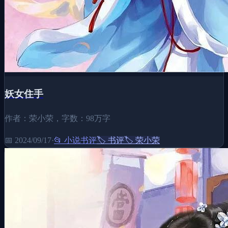
妖女住手
作者：荣小荣，字数：98万字
📅
2024/09/17
·
📂
小说书评
🏷️
书评
🏷️
荣小荣