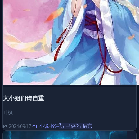
大小姐们请自重
叶枫
📅
2024/09/17
·
📂
小说书评
🏷️
书评
🏷️
后宫