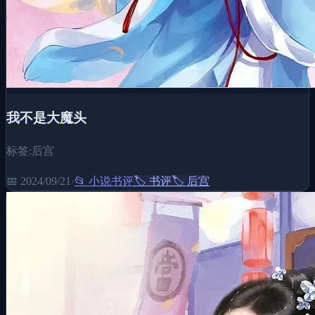
我不是大魔头
标签:后宫
📅
2024/09/21
·
📂
小说书评
🏷️
书评
🏷️
后宫