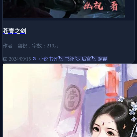
苍青之剑
作者：幽祝，字数：219万
📅
2024/09/15
·
📂
小说书评
🏷️
书评
🏷️
后宫
🏷️
穿越