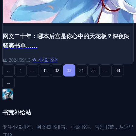
网文二十年：哪本后宫是你心中的天花板？深夜闷
骚爽书单……
📅
2024/09/13
·
📂
小说书评
←
1
…
31
32
33
34
35
…
38
→
书荒补给站
专注小说推荐、网文扫书排雷、小说书评。告别书荒，从这里
开始。