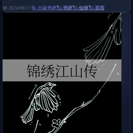
📅
2024/09/17
·
📂
小说书评
🏷️
书评
🏷️
仙侠
🏷️
后宫