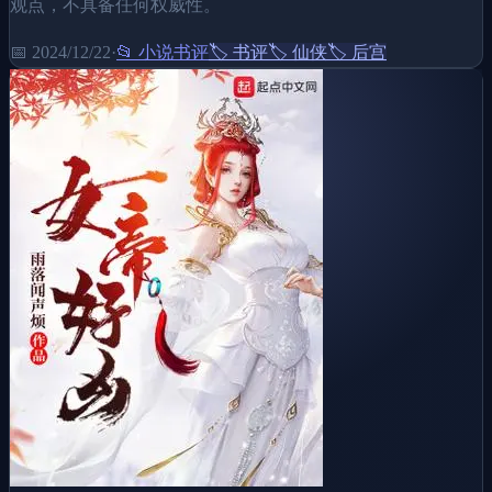
观点，不具备任何权威性。
📅
2024/12/22
·
📂
小说书评
🏷️
书评
🏷️
仙侠
🏷️
后宫