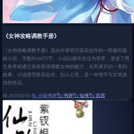
《女神攻略调教手册》
《女神攻略调教手册》是由作者明日落花创作的一部都市题
材小说，字数约160万字。小说以都市生活为背景，讲述了男
主角李斌通过系统获得调教女神的能力，从而展开的一系列
故事。小说情节跌宕起伏、扣人心弦，是一本情节与文笔俱
佳的作品。
📅
2025/02/03
·
📂
小说书评
🏷️
书评
🏷️
仙侠
🏷️
后宫