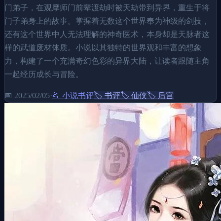
门弟子，在观摩师门前辈渡劫时被天劫带到异界，重生于将
门子弟身上的故事。掌握着无数这个世界奉为神级的剑技，
还有这个世界中人无法理解的神奇医术，本身却是天脉者这
样的武道废材体质。小说以其独特的世界观和丰富的想象
力，构建了一个充满奇幻色彩的异界大陆，让读者跟随主角
一起经历成长与冒险。
📅
2025/02/05
·
📂
小说书评
🏷️
书评
🏷️
仙侠
🏷️
后宫