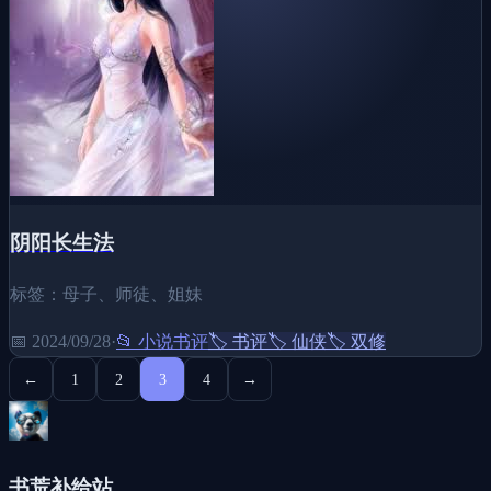
阴阳长生法
标签：母子、师徒、姐妹
📅
2024/09/28
·
📂
小说书评
🏷️
书评
🏷️
仙侠
🏷️
双修
←
1
2
3
4
→
书荒补给站