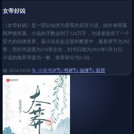
女帝好凶
《女帝好凶》是一部以仙侠为背景的后宫小说，由作者雨落
闻声烦所著。小说的字数达到了124万字，为读者提供了一个
宏大的仙侠世界。该小说在起点暂时断更中，最新章节为292
章，而扫书进度为150章左右，扫书日期为2022年5月21日。
小说的推荐等级为一般，推荐评分为6.5分。
📅
2024/10/26
·
📂
小说书评
🏷️
书评
🏷️
仙侠
🏷️
后宫