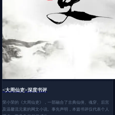
<大周仙吏>深度书评
荣小荣的《大周仙吏》，一部融合了古典仙侠、魂穿、后宫
及温馨流元素的网文小说。事先声明，本篇书评仅代表个人