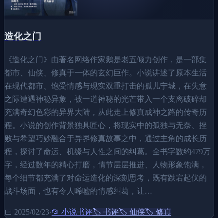
造化之门
《造化之门》由著名网络作家鹅是老五倾力创作，是一部集
都市、仙侠、修真于一体的玄幻巨作。小说讲述了原本生活
在现代都市、饱受情感与现实双重打击的孤儿宁城，在失意
之际遭遇神秘异象，被一道神秘的光芒带入一个支离破碎却
充满奇幻色彩的异界大陆，从此走上修真成神之路的传奇历
程。小说的创作背景独具匠心，将现实中的孤独与无奈、挫
败与希望巧妙融合于异界修真故事之中，通过主角的成长历
程，探讨了命运、机缘与人性之间的纠葛。全书字数约479万
字，经过数年的精心打磨，情节层层推进、人物形象饱满，
每个细节都充满了对命运造化的深刻思考，既有跌宕起伏的
战斗场面，也有令人唏嘘的情感纠葛，让…
📅
2025/02/23
·
📂
小说书评
🏷️
书评
🏷️
仙侠
🏷️
修真