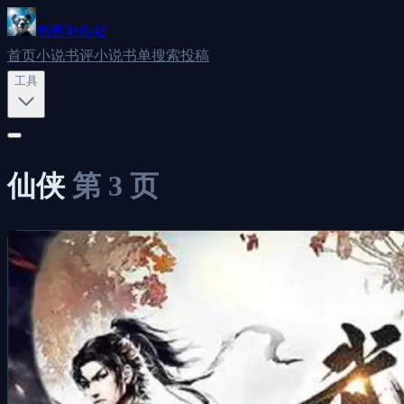
书荒补给站
首页
小说书评
小说书单
搜索
投稿
工具
仙侠
第
3
页