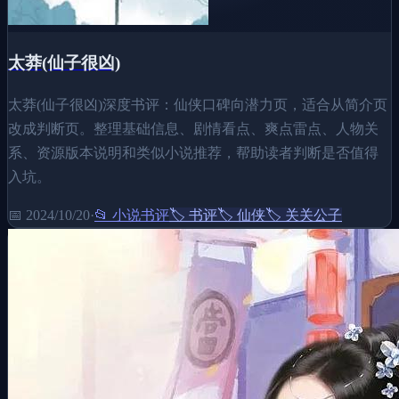
太莽(仙子很凶)
太莽(仙子很凶)深度书评：仙侠口碑向潜力页，适合从简介页
改成判断页。整理基础信息、剧情看点、爽点雷点、人物关
系、资源版本说明和类似小说推荐，帮助读者判断是否值得
入坑。
📅
2024/10/20
·
📂
小说书评
🏷️
书评
🏷️
仙侠
🏷️
关关公子