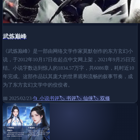
武炼巅峰
《武炼巅峰》是一部由网络文学作家莫默创作的东方玄幻小
说，于2012年10月17日在起点中文网上架，2021年9月25日完
结。小说字数达到惊人的1834.57万字，共6086章，耗时近10
年完成。这部作品以其庞大的世界观和流畅的叙事节奏，成
为了东方玄幻文学中的佼佼者。
📅
2025/02/23
·
📂
小说书评
🏷️
书评
🏷️
仙侠
🏷️
双修