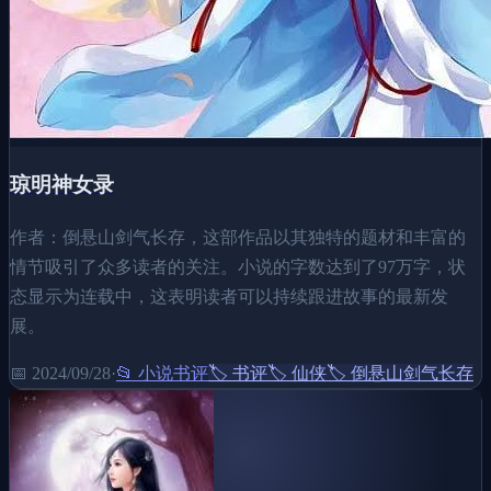
琼明神女录
作者：倒悬山剑气长存，这部作品以其独特的题材和丰富的
情节吸引了众多读者的关注。小说的字数达到了97万字，状
态显示为连载中，这表明读者可以持续跟进故事的最新发
展。
📅
2024/09/28
·
📂
小说书评
🏷️
书评
🏷️
仙侠
🏷️
倒悬山剑气长存