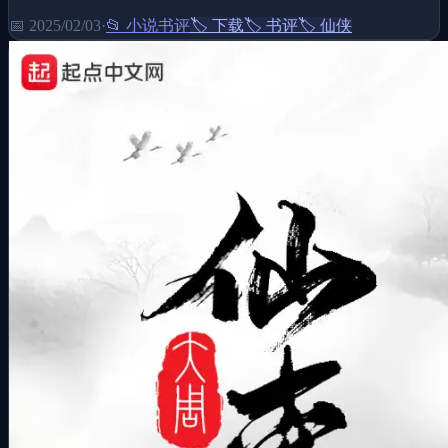
📅
2025/02/03
·
📂
小说书评
🏷️
下载
🏷️
书评
🏷️
仙侠