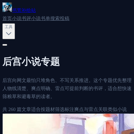
书荒补给站
首页
小说书评
小说书单
搜索
投稿
工具
后宫
小说专题
后宫向网文最怕只堆角色、不写关系推进。这个专题优先整理
人物线清楚、爽点明确、雷点可提前判断的书评，适合想快速
筛粮草和避毒草的读者。
共
260
篇文章
适合按题材筛选
标注爽点与雷点
关联类似小说