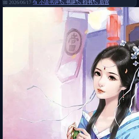
📅
2026/06/17
·
📂
小说书评
🏷️
书评
🏷️
扫书
🏷️
后宫