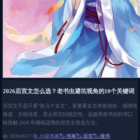
2026后宫文怎么选？老书虫避坑视角的10个关键词
后宫文不是只看“收几个女主”，更要看女主有效戏份、感情线
推进、主线强度、雷点和完结稳定性。这篇用老书虫扫书口
味拆解 2026 年继续适用的后宫文筛选方法。
📅
2026/06/17
·
📂
小说书单
🏷️
书单
🏷️
后宫
🏷️
推书