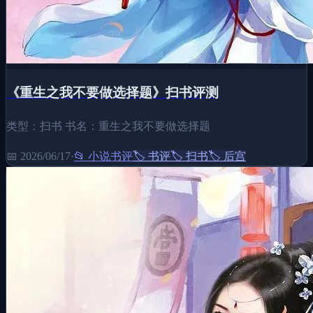
《重生之我不要做选择题》扫书评测
类型：扫书 书名：重生之我不要做选择题
📅
2026/06/17
·
📂
小说书评
🏷️
书评
🏷️
扫书
🏷️
后宫