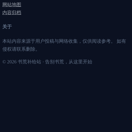
网站地图
内容归档
关于
本站内容来源于用户投稿与网络收集，仅供阅读参考。 如有
侵权请联系删除。
©
2026
书荒补给站 · 告别书荒，从这里开始