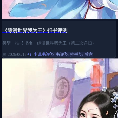
《综漫世界我为王》扫书评测
类型：推书 书名：综漫世界我为王（第二次详扫）
📅
2026/06/17
·
📂
小说书评
🏷️
书评
🏷️
推书
🏷️
后宫