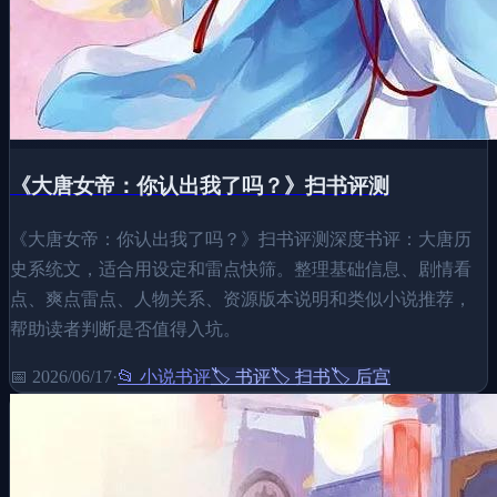
《大唐女帝：你认出我了吗？》扫书评测
《大唐女帝：你认出我了吗？》扫书评测深度书评：大唐历
史系统文，适合用设定和雷点快筛。整理基础信息、剧情看
点、爽点雷点、人物关系、资源版本说明和类似小说推荐，
帮助读者判断是否值得入坑。
📅
2026/06/17
·
📂
小说书评
🏷️
书评
🏷️
扫书
🏷️
后宫