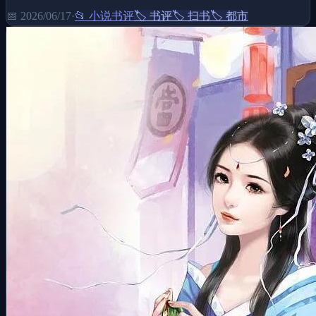
📅
2026/06/17
·
📂
小说书评
🏷️
书评
🏷️
扫书
🏷️
都市