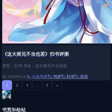
《这大师兄不当也罢》扫书评测
类型：扫书 书名：这大师兄不当也罢
📅
2026/06/14
·
📂
小说书评
🏷️
书评
🏷️
扫书
🏷️
后宫
1
2
3
…
5
→
书荒补给站