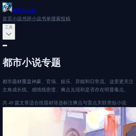
书荒补给站
首页
小说书评
小说书单
搜索
投稿
工具
都市
小说专题
都市题材覆盖神豪、官场、娱乐、异能和日常流。这里更关注
主角成长线、感情线密度、爽点兑现和是否存在明显毒点。
共
49
篇文章
适合按题材筛选
标注爽点与雷点
关联类似小说