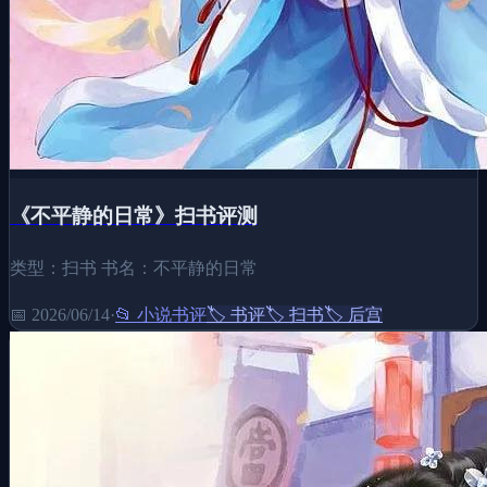
《不平静的日常》扫书评测
类型：扫书 书名：不平静的日常
📅
2026/06/14
·
📂
小说书评
🏷️
书评
🏷️
扫书
🏷️
后宫