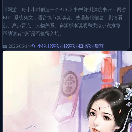
《网游：每十小时创造一个BUG》扫书评测深度书评：网游
BUG 系统爽文，适合快节奏读者。整理基础信息、剧情看
点、爽点雷点、人物关系、资源版本说明和类似小说推荐，
帮助读者判断是否值得入坑。
📅
2026/06/14
·
📂
小说书评
🏷️
书评
🏷️
扫书
🏷️
后宫