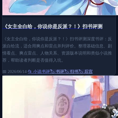
《女主全白给，你说你是反派？！》扫书评测
《女主全白给，你说你是反派？！》扫书评测深度书评：反
派白给流，适合用爽点和雷点并列评价。整理基础信息、剧
情看点、爽点雷点、人物关系、资源版本说明和类似小说推
荐，帮助读者判断是否值得入坑。
📅
2026/06/14
·
📂
小说书评
🏷️
书评
🏷️
扫书
🏷️
后宫