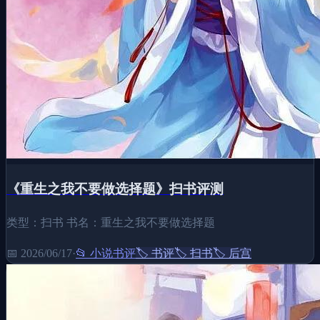
《重生之我不要做选择题》扫书评测
类型：扫书 书名：重生之我不要做选择题
📅
2026/06/17
·
📂
小说书评
🏷️
书评
🏷️
扫书
🏷️
后宫