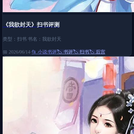
《我欲封天》扫书评测
类型：扫书 书名：我欲封天
📅
2026/06/14
·
📂
小说书评
🏷️
书评
🏷️
扫书
🏷️
后宫