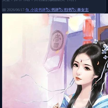
📅
2026/06/17
·
📂
小说书评
🏷️
书评
🏷️
扫书
🏷️
单女主