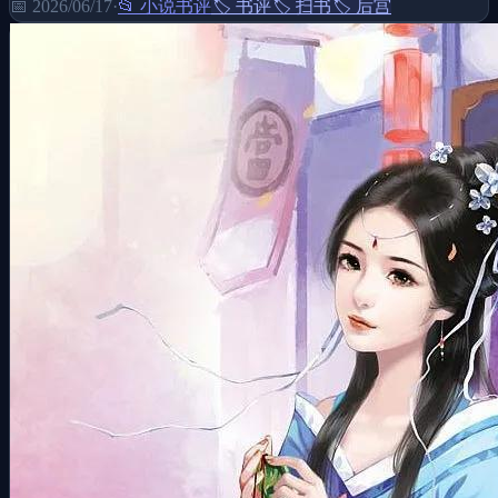
📅
2026/06/17
·
📂
小说书评
🏷️
书评
🏷️
扫书
🏷️
后宫